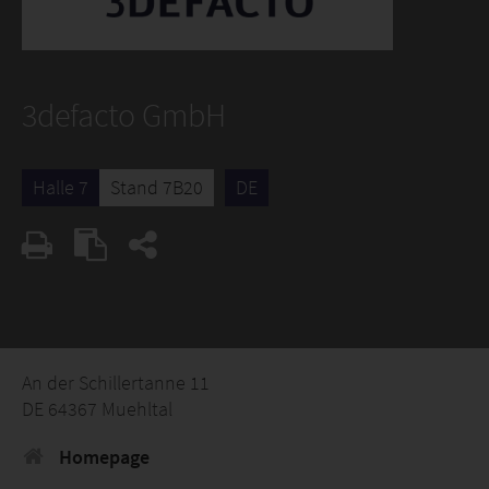
3defacto GmbH
Halle 7
Stand 7B20
DE
An der Schillertanne 11
DE 64367 Muehltal
Homepage