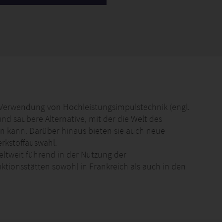
 Verwendung von Hochleistungsimpulstechnik (engl.
 und saubere Alternative, mit der die Welt des
en kann. Darüber hinaus bieten sie auch neue
rkstoffauswahl.
weltweit führend in der Nutzung der
tionsstätten sowohl in Frankreich als auch in den
odukte, Systeme und damit verbundenen
t bestens aufgestellt, um die Anforderungen
bilität, Luft- und Raumfahrt sowie