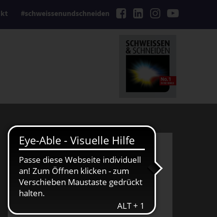
kt
#schweissenundschneiden