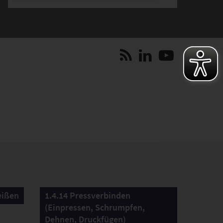
eißen
1.4.14 Pressverbinden
(Einpressen, Schrumpfen,
Dehnen, Druckfügen)