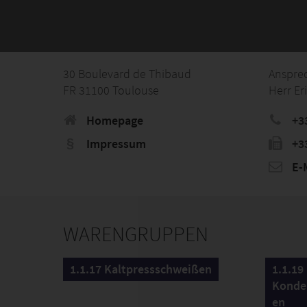
30 Boulevard de Thibaud
Anspre
FR 31100 Toulouse
Herr Er
Homepage
+33
Impressum
+33
E-M
WARENGRUPPEN
1.1.17 Kaltpressschweißen
1.1.19
Konde
en