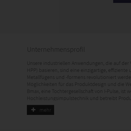
Unternehmensprofil
Unsere industriellen Anwendungen, die auf der
HPP) basieren, sind eine einzigartige, effiziente
Metallfügens und -formens revolutioniert werd
Möglichkeiten für das Produktdesign und die We
Bmax, eine Tochtergesellschaft von I-Pulse, ist 
Hochleistungsimpulstechnik und betreibt Produk
USA. Unsere Expertenteams entwickeln alle Pr
mehr
Dienstleistungen an diesen Standorten. Bmax is
verschiedener Märkte zu erfüllen, darunter E-Mo
Luxusverpackungen.