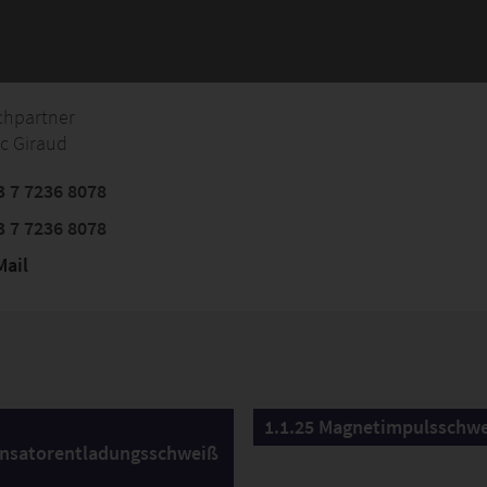
chpartner
ic Giraud
 7 7236 8078
 7 7236 8078
ail
1.1.25 Magnetimpulsschw
nsatorentladungsschweiß