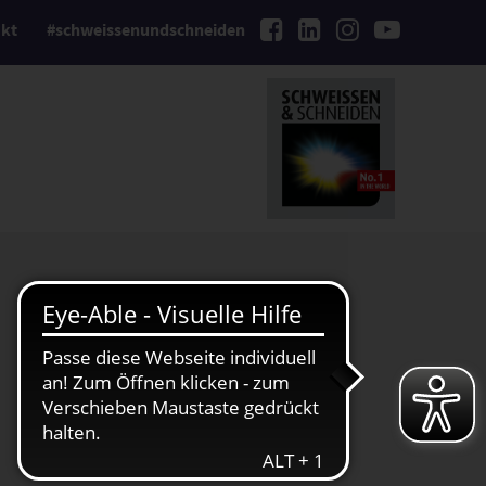
kt
#schweissenundschneiden