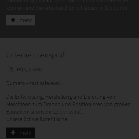
Bauteilen signifikant vereinfachen und beschleunigen
können und die Arbeitssicherheit steigern. Die durch
Krankheit bedingten Ausfälle, sowie die körperliche
mehr
Belastung, werden verringert.
Unternehmensprofil
PDF, 4.5Mb
Dumeta – fast.safe.easy.
Die Entwicklung, Herstellung und Lieferung von
Maschinen zum Drehen und Positionieren von großen
Bauteilen ist unsere Leidenschaft.
Unsere Schweißdrehtische,
Behälterdrehvorrichtungen, Automatenträger und
mehr
Wendevorrichtungen, sind hauptsächlich für die