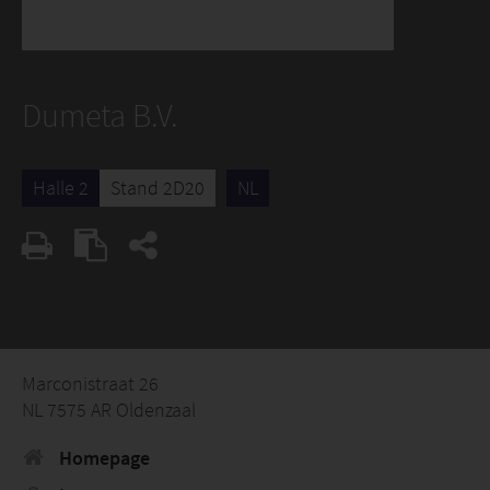
Dumeta B.V.
Halle 2
Stand 2D20
NL
Marconistraat 26
NL 7575 AR Oldenzaal
Homepage