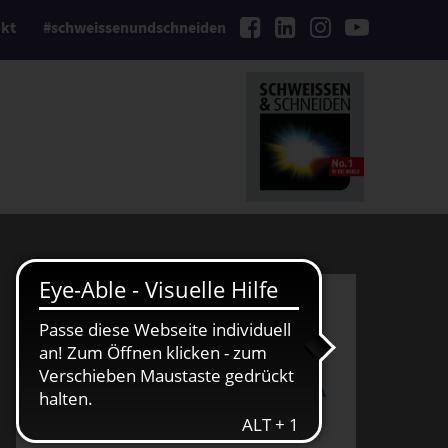
kt
#schweissenundschneiden