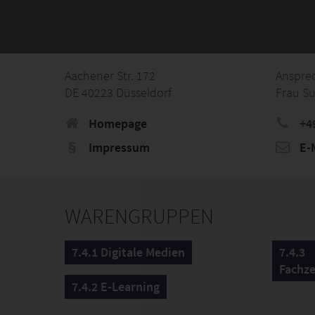
Aachener Str. 172
Anspre
DE 40223 Düsseldorf
Frau Su
Homepage
+49
Impressum
E-M
WARENGRUPPEN
7.4.1 Digitale Medien
7.4.3
Fachze
7.4.2 E-Learning