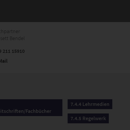
chpartner
sett Bendel
 211 15910
ail
7.4.4 Lehrmedien
itschriften/Fachbücher
7.4.5 Regelwerk