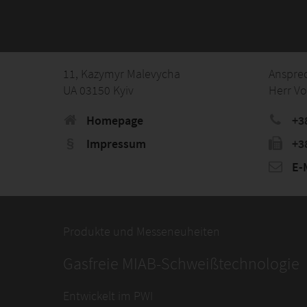
11, Kazymyr Malevycha
Anspre
UA 03150 Kyiv
Herr V
Homepage
+3
Impressum
+3
E-M
Produkte und Messeneuheiten
Gasfreie MIAB-Schweißtechnologie
Entwickelt im PWI