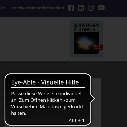
kt
#schweissenundschneiden