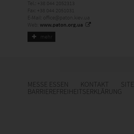
Tel.: +38 044 2052313
Fax: +38 044 2051031
E-Mail: office@paton.kiev.ua
Web:
www.paton.org.ua
mehr
Das Paton-Institut ist das weltweit größte F&E
verwandter Technologien. Es entwickelt neue Te
Verbrauchsmaterialien her und bietet ingenieu
bei Ausrüstungen und Steuerungssystemen.
MESSE ESSEN
KONTAKT
SIT
BARRIEREFREIHEITSERKLÄRUNG