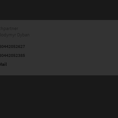
chpartner
olodymyr Dyban
80442052627
80442052385
ail