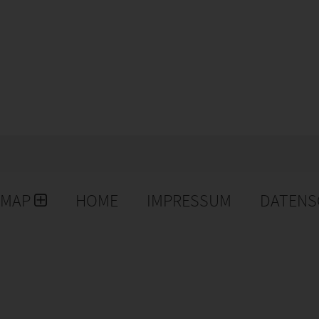
-Zentrum im Bereich NMP, Schweißtechnik und
chnologien, stellt Schweißgeräte und
rtechnische Unterstützung beim Technologietransfer,
EMAP
HOME
IMPRESSUM
DATENS