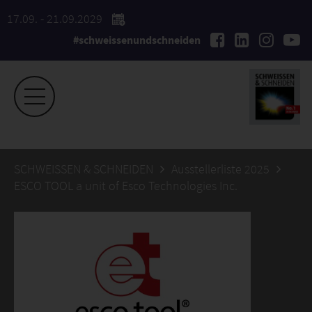
17.09. - 21.09.2029
#schweissenundschneiden
SCHWEISSEN & SCHNEIDEN
Ausstellerliste 2025
ESCO TOOL a unit of Esco Technologies Inc.