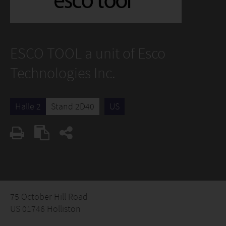
ESCO TOOL a unit of Esco
Technologies Inc.
Halle 2
Stand 2D40
US
75 October Hill Road
US 01746 Holliston