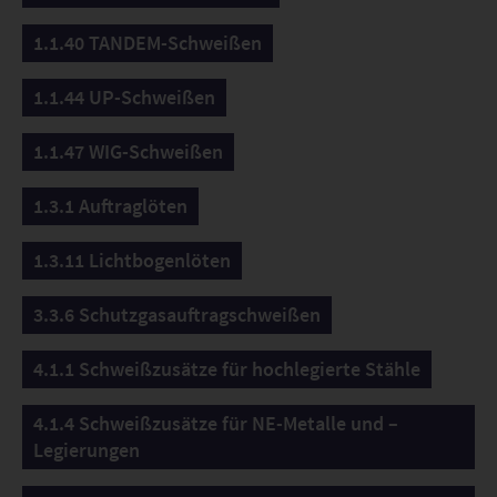
Farbcodierung zeigt dabei den jeweiligen Status an.
1.1.40 TANDEM-Schweißen
Viele Funktionen für ein perfektes Schweißergebnis
1.1.44 UP-Schweißen
Präzise Einstell- und Anpassungsmöglichkeiten an
spezifische Schweißaufgaben führen zu einem
1.1.47 WIG-Schweißen
perfekten Schweißergebnis. Der JOB-Finder hilft bei
der richtigen Auswahl des Schweiß-JOBs und
1.3.1 Auftraglöten
ermöglicht die schnelle Einstellung der Parameter
über eine definierte Auswahlliste. Die
1.3.11 Lichtbogenlöten
Individualisierung der Bedienung ist mithilfe der der
Hotkey-Funktion möglich. Durch die Doppelbelegung
3.3.6 Schutzgasauftragschweißen
der Schnellwahltasten lassen sich so einzelne
Funktionen hinterlegen. Die Bedienung erfolgt über
4.1.1 Schweißzusätze für hochlegierte Stähle
Drucktasten. Der integrierte Xbutton sichert die
Nutzung über zugeteilte Zugriffsrechte und erhöht
4.1.4 Schweißzusätze für NE-Metalle und –
damit die Sicherheit im Prozess.
Legierungen
Im Ergebnis sorgt die Expert 3.0 mit der präzisen