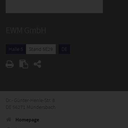
EWM GmbH
Halle 5
Stand 5E29
DE
Dr.- Günter-Henle-Str. 8
DE 56271 Mündersbach
Homepage