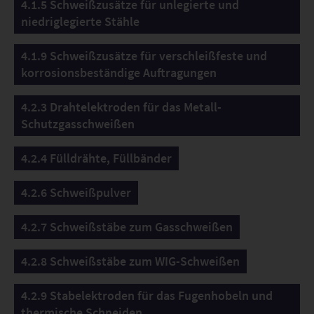
Steuerung der Schweißparameter für einen
4.1.5 Schweißzusätze für unlegierte und
gleichmäßigen und qualitativ hochwertigen
niedriglegierte Stähle
Schweißprozess. Die Steuerung ist robust und somit
für den Einsatz unter anspruchsvollen Bedingungen
4.1.9 Schweißzusätze für verschleißfeste und
ausgelegt.
korrosionsbeständige Auftragungen
4.2.3 Drahtelektroden für das Metall-
Schutzgasschweißen
4.2.4 Fülldrähte, Füllbänder
4.2.6 Schweißpulver
4.2.7 Schweißstäbe zum Gasschweißen
4.2.8 Schweißstäbe zum WIG-Schweißen
4.2.9 Stabelektroden für das Fugenhobeln und
thermische Schneiden