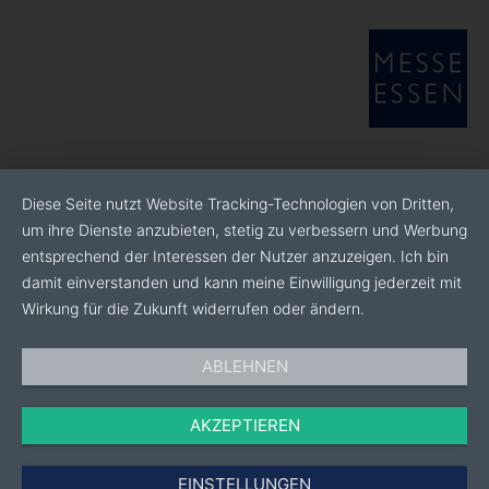
75 % und schaffen Nachhaltigkeit beim Schweißen.
Diese Zielsetzung ergänzt EWM mit einem
umfassenden, zielgerichteten und kundenorientierten
Service- und Beratungsangebot. Stets getreu unserem
Anspruch: WE ARE WELDING.
Diese Seite nutzt Website Tracking-Technologien von Dritten,
um ihre Dienste anzubieten, stetig zu verbessern und Werbung
entsprechend der Interessen der Nutzer anzuzeigen. Ich bin
damit einverstanden und kann meine Einwilligung jederzeit mit
Wirkung für die Zukunft widerrufen oder ändern.
ABLEHNEN
AKZEPTIEREN
EINSTELLUNGEN