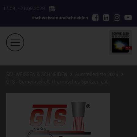
17.09. - 21.09.2029
#schweissenundschneiden
SCHWEISSEN & SCHNEIDEN
Ausstellerliste 2025
GTS - Gemeinschaft Thermisches Spritzen e.V.