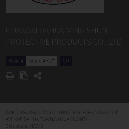
GUANGXI DAHUA MING SHUN
PROTECTIVE PRODUCTS CO. ,LTD
Halle 4
Stand 4H17
CN
BUILDING 5&6,CHENGXI INDUSTRIAL PARK,NO.9 HEXIE
AVENUE,DAHUA TOWN,DAHUA COUNTY
CN 530800 HECHI