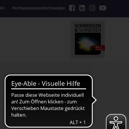
kt
#schweissenundschneiden