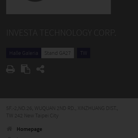
INVESTA TECHNOLOGY CORP.
Halle Galeria
Stand GA27
TW
5F.-2,NO.26, WUQUAN 2ND RD., XINZHUANG DIST.,
TW 242 New Taipei City
Homepage