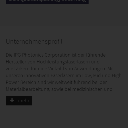
Unternehmensprofil
Die IPG Photonics Corporation ist der führende
Hersteller von Hochleistungsfaserlasern und -
verstärkern für eine Vielzahl von Anwendungen. Mit
unseren innovativen Faserlasern im Low, Mid und High
Power Bereich sind wir weltweit führend bei der
Materialbearbeitung, sowie bei medizinischen und
fortschrittlichen Anwendungen.
mehr
Als sehr erfolgreiches, international agierendes
Unternehmen entwickeln und produzieren wir seit
mehr als 25 Jahren an mehreren Standorten weltweit