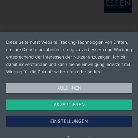
IPG ist ein globales Unternehmen mit
Produktionsstätten in den USA, Deutschland ,
Russland und Italien, und Vertriebsbüros in Frankreich,
Spanien, Großbritannien, Polen , Tschechien, Türkei,
Singapur, Japan , China, Korea und Indien.
Diese Seite nutzt Website Tracking-Technologien von Dritten,
Das Unternehmen verkauft seine Produkte weltweit an
um ihre Dienste anzubieten, stetig zu verbessern und Werbung
OEMs , Systemintegratoren und Endanwender in einer
entsprechend der Interessen der Nutzer anzuzeigen. Ich bin
Vielzahl von verschiedenen Märkten.
damit einverstanden und kann meine Einwilligung jederzeit mit
Wirkung für die Zukunft widerrufen oder ändern.
ABLEHNEN
AKZEPTIEREN
EINSTELLUNGEN