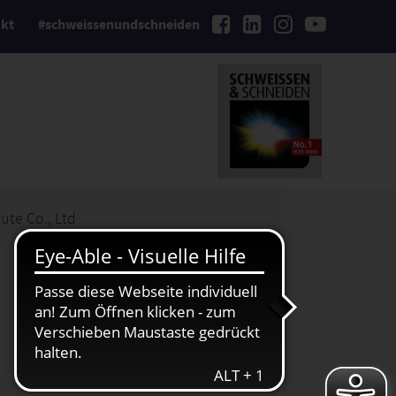
kt
#schweissenundschneiden
ute Co., Ltd