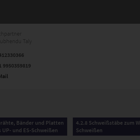
chpartner
hubhendu Taly
412330366
1 9950359819
ail
Drähte, Bänder und Platten
4.2.8 Schweißstäbe zum W
s UP- und ES-Schweißen
Schweißen