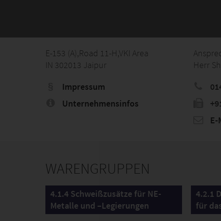
E-153 (A),Road 11-H,VKI Area
Anspre
IN 302013 Jaipur
Herr S
Impressum
01
Unternehmensinfos
+9
E-M
WARENGRUPPEN
4.1.4 Schweißzusätze für NE-
4.2.1 
Metalle und –Legierungen
für da