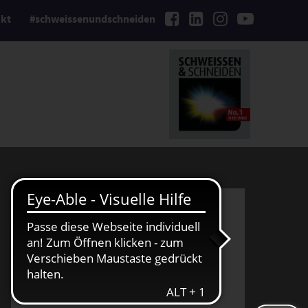
kt
#schweissenundschneiden