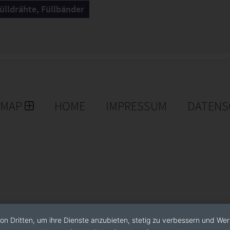
Fülldrähte, Füllbänder
EMAP
HOME
IMPRESSUM
DATENS
on Dritten, um ihre Dienste anzubieten, stetig zu verbessern und We