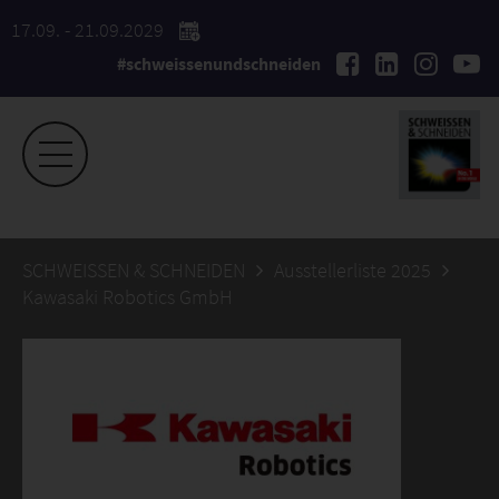
17.09. - 21.09.2029
#schweissenundschneiden
SCHWEISSEN & SCHNEIDEN
Ausstellerliste 2025
Kawasaki Robotics GmbH