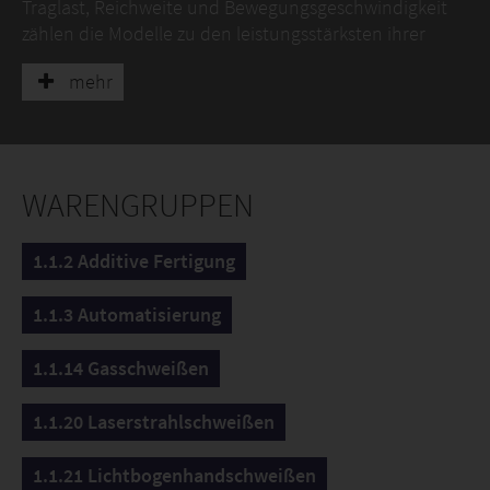
Traglast, Reichweite und Bewegungsgeschwindigkeit
zählen die Modelle zu den leistungsstärksten ihrer
Klasse.
mehr
Ein weiteres Highlight: Die optimierte interne
Kabelführung, die nun deutlich mehr Raum für die
komplette Schweißausrüstung bietet – für noch
effizientere und wartungsärmere Anwendungen.
WARENGRUPPEN
1.1.2 Additive Fertigung
1.1.3 Automatisierung
1.1.14 Gasschweißen
1.1.20 Laserstrahlschweißen
1.1.21 Lichtbogenhandschweißen