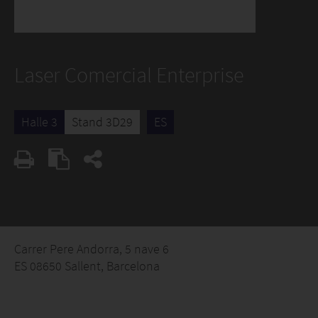
Laser Comercial Enterprise
Halle 3
Stand 3D29
ES
Carrer Pere Andorra, 5 nave 6
ES 08650 Sallent, Barcelona