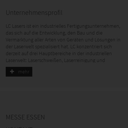
Unternehmensprofil
LC Lasers ist ein industrielles Fertigungsunternehmen,
das sich auf die Entwicklung, den Bau und die
Vermarktung aller Arten von Geräten und Lösungen in
der Laserwelt spezialisiert hat. LC konzentriert sich
derzeit auf drei Hauptbereiche in der industriellen
Laserwelt: Laserschweißen, Laserreinigung und
Lasermarkierung. Innerhalb dieser Anwendungen
mehr
bieten wir verschiedene Lösungen an. Darüber hinaus
ist LC bestrebt, die Welt des Lasers in alle Arten von
Industrien und Sektoren zu bringen.
LC hat mehrere Vertriebspartner in verschiedenen
europäischen Ländern. LC hat eigene Produkte
entwickelt und auf den Markt gebracht, die mehr
MESSE ESSEN
Technologie und Wissen in ihre Produkte integrieren.
Wir verfügen über ein qualifiziertes Team und