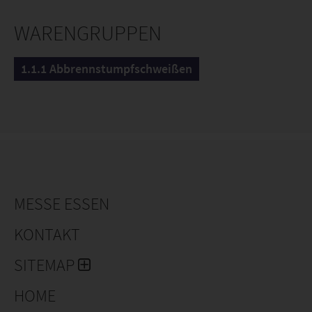
Hochgeschwindigkeitspartikel bei extremen
Temperaturen vorhanden sind (CE-Zertifizierung).
WARENGRUPPEN
Anwendungsbereiche: Arbeitsplatzbetrieb,
chemischer, mechanischer, medizinischer Schutz
1.1.1 Abbrennstumpfschweißen
und Outdoor-Aktivitäten.
MESSE ESSEN
KONTAKT
SITEMAP
HOME