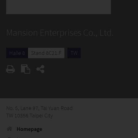
Mansion Enterprises Co., Ltd.
Halle 8
Stand 8C21.F
TW
No. 5, Lane 97, Tai Yuan Road
TW 10356 Taipei City
Homepage