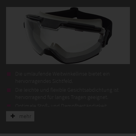
Die umlaufende Weitwinkellinse bietet ein
hervorragendes Sichtfeld.
Die leichte und flexible Gesichtsabdichtung ist
hervorragend für langes Tragen geeignet.
Optimale Stoß- und Dampfbeständigkeit.
Schutz vor Tropfen, Spritzern und Staub mit ANSI-
mehr
und CE-Zertifizierung.
Kann in einer Umgebung eingesetzt werden, in der