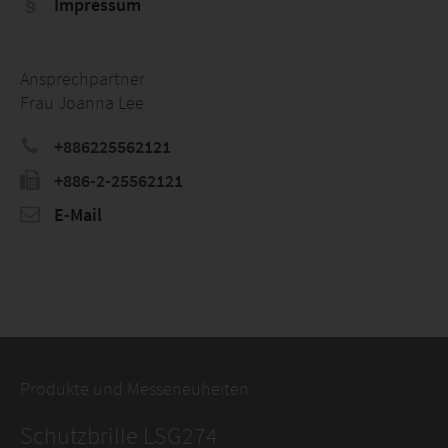
Impressum
Ansprechpartner
Frau Joanna Lee
+886225562121
+886-2-25562121
E-Mail
Produkte und Messeneuheiten
Schutzbrille LSG274