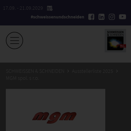
17.09. - 21.09.2029
#schweissenundschneiden
SCHWEISSEN & SCHNEIDEN
Ausstellerliste 2025
MGM spol. s r.o.