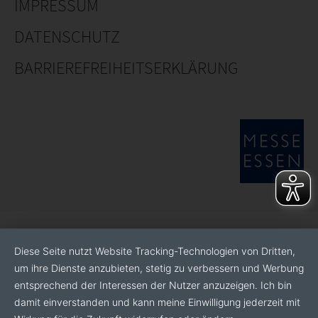
IMPRESSUM
Mit mehr als 30 Jahren Erfahrung in der Branche liefert
MGM, spol. s r.o. Maschinen und Geräte für eine
DATENSCHUTZ
Vielzahl von industriellen Anwendungen und
gewährleistet eine hohe Leistung und lange
BARRIEREFREIHEITSERKLÄRUNG
Lebensdauer unserer Produkte.
Diese Seite nutzt Website Tracking-Technologien von Dritten,
um ihre Dienste anzubieten, stetig zu verbessern und Werbung
entsprechend der Interessen der Nutzer anzuzeigen. Ich bin
damit einverstanden und kann meine Einwilligung jederzeit mit