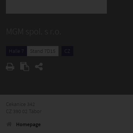
MGM spol. s r.o.
Halle 7
Stand 7D15
CZ
Cekanice 342
CZ 390 02 Tábor
Homepage