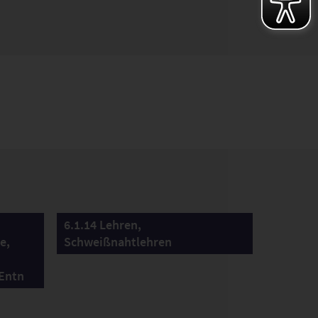
6.1.14 Lehren,
e,
Schweißnahtlehren
 Entn