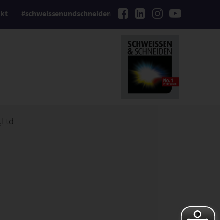
kt
#schweissenundschneiden
,Ltd