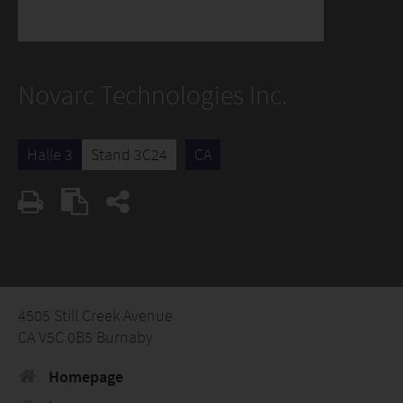
Novarc Technologies Inc.
Halle 3
Stand 3C24
CA
4505 Still Creek Avenue
CA V5C 0B5 Burnaby
Homepage