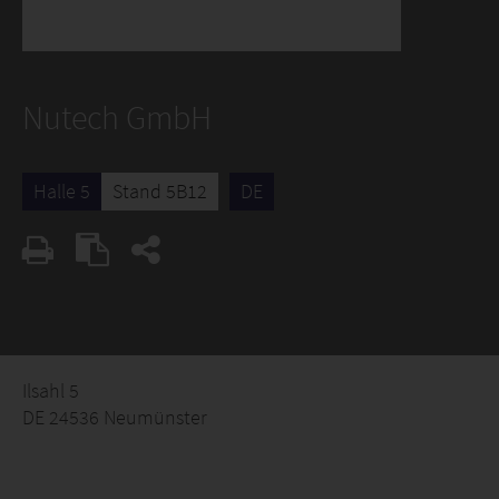
Nutech GmbH
Halle 5
Stand 5B12
DE
Ilsahl 5
DE 24536 Neumünster