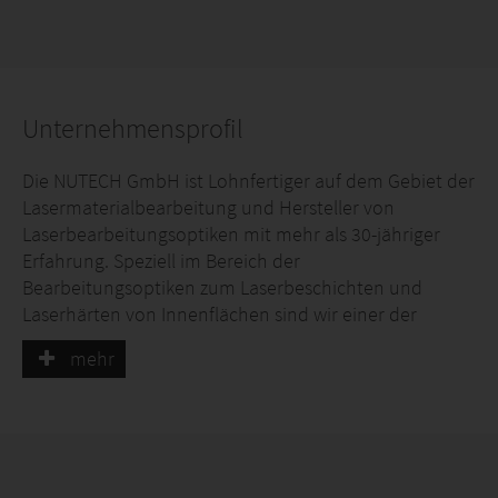
Unternehmensprofil
Die NUTECH GmbH ist Lohnfertiger auf dem Gebiet der
Lasermaterialbearbeitung und Hersteller von
Laserbearbeitungsoptiken mit mehr als 30-jähriger
Erfahrung. Speziell im Bereich der
Bearbeitungsoptiken zum Laserbeschichten und
Laserhärten von Innenflächen sind wir einer der
weltweit führenden Hersteller und Entwickler. Die
mehr
Optiken werden speziell auf Ihre Anforderungen
ausgelegt. Unsere Optiken sind kompatibel zu allen
herkömmlichen Lasertypen wie Nd:YAG-,
Hochleistungsdioden- und Faserlaserquellen. Je nach
Strahlqualität der Laserquelle können mit unseren