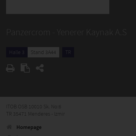
Panzercrom - Yenerer Kaynak A.S
Halle 3
Stand 3A44
TR
ITOB OSB 10010 Sk. No:6
TR 35471 Menderes - Izmir
Homepage