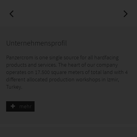
Unternehmensprofil
Panzercrom is one single source for all hardfacing
products and services. The heart of our company
operates on 17.500 square meters of total land with 4
different allocated production workshops in Izmir,
Turkey.
mehr
Panzercrom proved itself in heavy industry
applications with our in-house production wear plates,
hardfacing flux cored wires, fabricated wear parts,
welding consumables, mechanical machining and
repair and maintenance services with our very well-