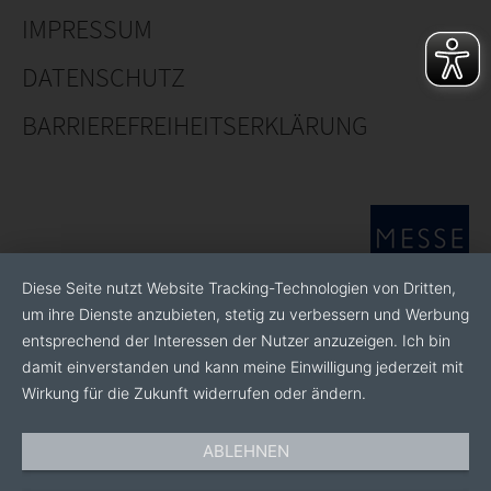
und sicher stufenlos höhenverstellen. (patentrechtlich
IMPRESSUM
geschützt) Auch wird ein ungewolltes Absacken der
DATENSCHUTZ
Tischplatte verhindert, ein wichtiger Beitrag zum
Arbeitsschutz.
BARRIEREFREIHEITSERKLÄRUNG
Unsere Flexibilität
Auf Basis unserer standardisierten Grundmodelle
fertigen wir den passenden Montagetisch oder Steh-
Diese Seite nutzt Website Tracking-Technologien von Dritten,
Sitz-Arbeitsplatz. Zusätzlich bieten wir Anbauten für
um ihre Dienste anzubieten, stetig zu verbessern und Werbung
jede Arbeits- und Montagesituation vor Ort. Wir
entsprechend der Interessen der Nutzer anzuzeigen. Ich bin
beraten Sie ausführlich und fertigen vorab eine
damit einverstanden und kann meine Einwilligung jederzeit mit
Konstruktionsskizze.
Wirkung für die Zukunft widerrufen oder ändern.
ABLEHNEN
Höchste Qualität