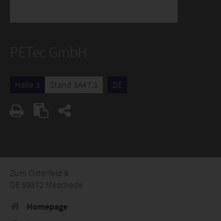
PETec GmbH
Halle 3
Stand 3A47.3
DE
Zum Osterfeld 6
DE 59872 Meschede
Homepage