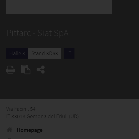
Pittarc - Siat SpA
Halle 3
Stand 3D63
IT
Via Facini, 54
IT 33013 Gemona del Friuli (UD)
Homepage