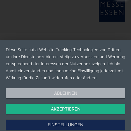
PITTARC-Schweißdrähte weisen eine
CE-
Kennzeichnung
in Übereinstimmung mit der
Europäischen Verordnung Nr. 305/2011 sowie der
Norm
EN 13479:2004
auf und verfügen über
Zertifizierungen, die auf nationaler und europäischer
Ebene von zahlreichen amtlichen Kontroll- und
Zertifizierungsstellen wie
ABS
,
BV
,
DB
,
DNV
,
GL
,
LRS
,
Diese Seite nutzt Website Tracking-Technologien von Dritten,
RINA
,
TÜV
ausgestellt wurden.
um ihre Dienste anzubieten, stetig zu verbessern und Werbung
entsprechend der Interessen der Nutzer anzuzeigen. Ich bin
damit einverstanden und kann meine Einwilligung jederzeit mit
Wirkung für die Zukunft widerrufen oder ändern.
ABLEHNEN
AKZEPTIEREN
EINSTELLUNGEN