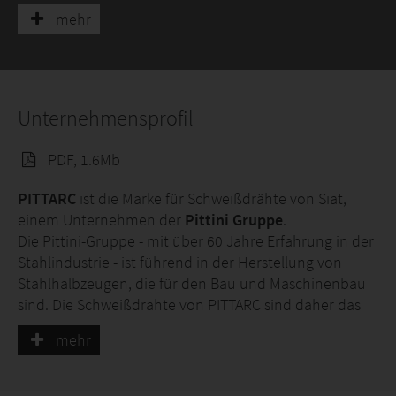
niedriglegierten Stählen
für eine Vielzahl von
mehr
Anwendungen, vom Maschinenbau bis zur
Automobilindustrie, von Stahlkonstruktionen bis zum
Bau von Öl- und Gaspipelines, vom Bauwesen bis zur
Herstellung von Gasflaschen und Druckbehältern. Um
nur einige der vielfältigen Anwendungen zu nennen, in
Unternehmensprofil
denen Schweißdrähte von Pittarc eingesetzt werden.
PDF, 1.6Mb
Das Pittarc-Sortiment an Schweißdrähten ist in
Schutzgas-
(GMAW) und
Unterpulverdrähte
(SAW)
PITTARC
ist die Marke für Schweißdrähte von Siat,
unterteilt. Aus diesen beiden Hauptkategorien können
einem Unternehmen der
Pittini Gruppe
.
die unbeschichteten
GREEN-ARC-Oberflächendrähte
Die Pittini-Gruppe - mit über 60 Jahre Erfahrung in der
angefordert werden, eine nachhaltigere Wahl, und
Stahlindustrie - ist führend in der Herstellung von
eine Hochleistungs-Oberflächenbeschichtung namens
Stahlhalbzeugen, die für den Bau und Maschinenbau
INNOV-ARC
, die eine optimale Ummantelung und
sind. Die Schweißdrähte von PITTARC sind daher das
hohe Leistung ermöglicht.
Ergebnis eines sorgfältig
kontrollierten
mehr
Fertigungsablaufs in jeder Phase
, von der
Herstellung des Walzdrahts bis zum fertigen Produkt.
Dafür erfüllen sie die höchsten Qualitätsstandards und