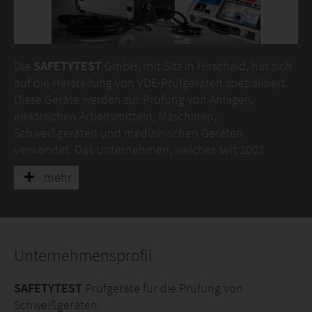
Die
SAFETYTEST
GmbH, mit Sitz in Hirschaid, hat sich
auf die Herstellung von VDE-Prüfgeräten spezialisiert.
Diese Geräte werden zur Prüfung von Anlagen,
elektrischen Arbeitsmitteln, Maschinen,
Schweißgeräten und medizinischen Geräten
verwendet. Das Unternehmen, welches seit 2002
besteht, ist bekannt für seine Innovationen im Bereich
mehr
der Prüf- und Messtechnik.
Ein Schlüsselmerkmal von
SAFETYTEST
ist die
Verwendung innovativer Softwarelösungen, die eine
effiziente und benutzerfreundliche Steuerung der
Unternehmensprofil
Prüfgeräte ermöglichen. Dazu gehört auch die
Möglichkeit, die Geräte über Apps auf verschiedenen
SAFETYTEST
Prüfgeräte für die Prüfung von
Betriebssystemen wie iOS und Android zu steuern, was
Schweißgeräten.