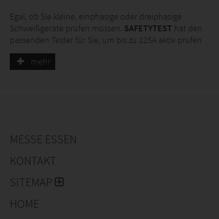
den Prüfprozess vereinfacht und beschleunigt.
Egal, ob Sie kleine, einphasige oder dreiphasige
Schweißgeräte prüfen müssen.
SAFETYTEST
hat den
passenden Tester für Sie, um bis zu 125A aktiv prüfen
zu können.
mehr
Darüber hinaus bieten wir Lösungen für alle Arten der
elektrischen Prüfung.
Bedienung der Tester erfolgt zeitgemäß per Prüfapp
Remote-Master App.
MESSE ESSEN
KONTAKT
SITEMAP
HOME