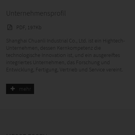
Unternehmensprofil
PDF, 197Kb
Shanghai Chuanli Industrial Co., Ltd. ist ein Hightech-
Unternehmen, dessen Kernkompetenz die
technologische Innovation ist, und ein ausgereiftes
integriertes Unternehmen, das Forschung und
Entwicklung, Fertigung, Vertrieb und Service vereint.
Das Unternehmen hat seinen Hauptsitz in der
mehr
internationalen Metropole Shanghai und erstreckt sich
über eine Fläche von rund 8.000 Quadratmetern. Es
verfügt über Niederlassungen in Tianjin, Guangzhou,
Chongqing, Anhui und Jiangsu. In den letzten Jahren
hat das Unternehmen seine Online-, Offline- und
Auslandsmärkte aktiv ausgebaut und seinen
Markenwert gestärkt. Die Maschinen werden in