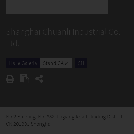
Shanghai Chuanli Industrial Co.
Ltd.
Halle Galeria
Stand GA54
CN
No.2 Building, No. 688 Jiagiang Road, Jiading District
CN 201801 Shanghai