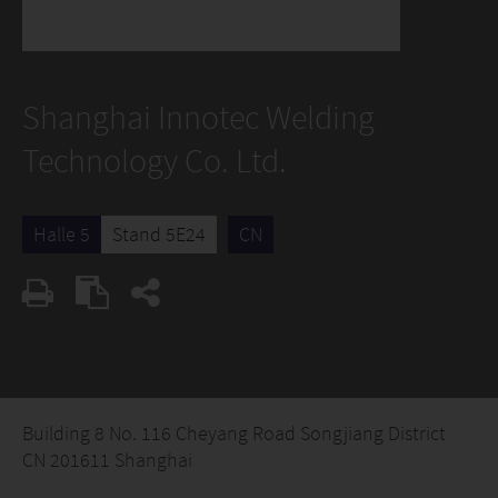
Shanghai Innotec Welding
Technology Co. Ltd.
Halle 5
Stand 5E24
CN
Building 8 No. 116 Cheyang Road Songjiang District
CN 201611 Shanghai