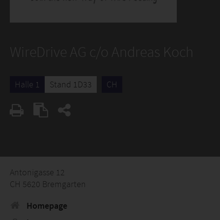
WireDrive AG c/o Andreas Koch
Halle 1
Stand 1D33
CH
Antonigasse 12
CH 5620 Bremgarten
Homepage