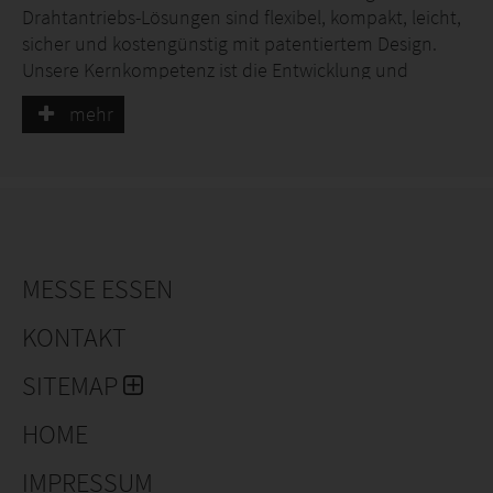
Drahtantriebs-Lösungen sind flexibel, kompakt, leicht,
sicher und kostengünstig mit patentiertem Design.
Unsere Kernkompetenz ist die Entwicklung und
Produktion von Draht-Antriebs- und Koaxial-
mehr
Kabellösungen für Schweissanwendungen. Wir
erarbeiten kundenspezifische und standardisierte
Lösungen.
Die Firma WireDrive AG repräsentiert mehr als 40 Jahre
Industrieerfahrung in der Schweisstechnologie und
Antriebstechnik. Christian Fricker ist Technischer
MESSE ESSEN
Direktor und entwickelt die innovativen Lösungen mit
seinem langen Erfahrungsschatz.
KONTAKT
SITEMAP
HOME
IMPRESSUM