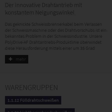
Der innovative Drahtantrieb mit
konstantem Neigungswinkel
Das geknickte Schweissbrennerkabel beim Verlassen
der Schweissmaschine oder des Drahtvorschubs ist ein
bekanntes Problem in der Schweissindustrie. Unsere
PolyDrive-AF Drahtantriebs-Produktlinie überwindet
diese Herausforderung mittels einer um 35 Grad
abgesenkten Drahtführung zum Zentralanschluss.
mehr
Das innovative und patentierte Design erlaubt es, den
Zentralanschluss in der Neigung optimiert auf die
Bedürfnisse des Schweissers zu montieren.
WARENGRUPPEN
1.1.12 Fülldrahtschweißen