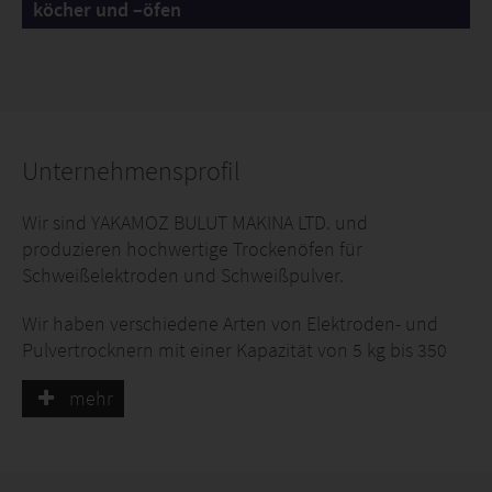
köcher und –öfen
Unternehmensprofil
Wir sind YAKAMOZ BULUT MAKINA LTD. und
produzieren hochwertige Trockenöfen für
Schweißelektroden und Schweißpulver.
Wir haben verschiedene Arten von Elektroden- und
Pulvertrocknern mit einer Kapazität von 5 kg bis 350
kg. Alle Modelle stammen aus eigener Herstellung und
mehr
sind CE-geprüft. Auf Wunsch können wir auch Ihre
Marke und Farbe kennzeichnen.
Weitere Produkte: Trockenöfen für Kunststoffrohstoffe.