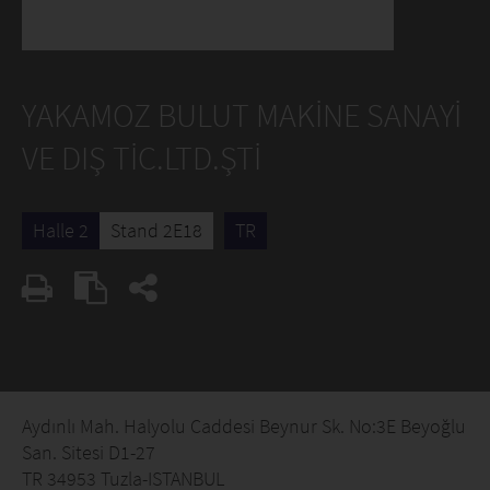
YAKAMOZ BULUT MAKİNE SANAYİ
VE DIŞ TİC.LTD.ŞTİ
Halle 2
Stand 2E18
TR
Aydınlı Mah. Halyolu Caddesi Beynur Sk. No:3E Beyoğlu
San. Sitesi D1-27
TR 34953 Tuzla-ISTANBUL