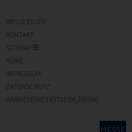
Wir bedienen unsere Kunden auch mit unserem
professionellen Team entsprechend ihren
Trocknungsanforderungen.
MESSE ESSEN
KONTAKT
SITEMAP
HOME
IMPRESSUM
DATENSCHUTZ
BARRIEREFREIHEITSERKLÄRUNG