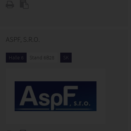
ASPF, S.R.O.
Halle 6
Stand 6B28
SK