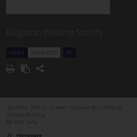
Bulgarian Welding Society
Halle 1
Stand 1D20
BG
“Druzhba” District, 10 Assen Yordanov Bul., Welding
Institute Building
BG 1592 Sofia
Homepage