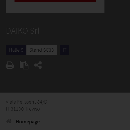
DAIKO Srl
Halle 5
Stand 5C33
IT
Viale Felissent 84/D
IT 31100 Treviso
Homepage