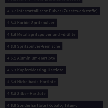
4.3.2 Intermetallische Pulver (Zusatzwerkstoffe)
4.3.3 Karbid-Spritzpulver
4.3.6 Metallspritzpulver und –drähte
4.3.8 Spritzpulver-Gemische
4.5.1 Aluminium-Hartlote
4.5.3 Kupfer/Messing-Hartlote
4.5.4 Nickelbasis-Hartlote
4.5.8 Silber-Hartlote
4.5.9 Sonderhartlote (Kobalt-, Titan-,