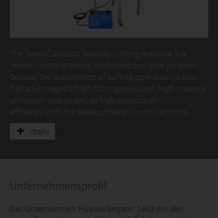
The SmartCut-2200 desktop cutting machine is a
modern cutting device controlled bydigital program.
Besides the automation of cutting operation, it also
has advantages ofhigh cutting precision, high material
utilization rate as well as high production
efficiency.With the development of mechatronics
technology and computer technology, CNCcutting
mehr
machine has attracted attention of more and more
enterprises and becomesmore and more popular in
production by virtue of its good man-machine
dialogueoperation interface, powerful auxiliary
support function and relatively low
Unternehmensprofil
equipmentinvestment.
Das Unternehmen Huawei begann 1983 mit der