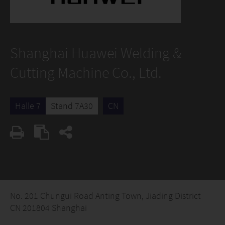
Shanghai Huawei Welding &
Cutting Machine Co., Ltd.
Halle 7
Stand 7A30
CN
No. 201 Chungui Road Anting Town, Jiading District
CN 201804 Shanghai