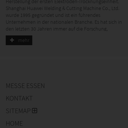
Herstellung der ersten Elektroden-Trocknungseinheit.
Shanghai Huawei Welding & Cutting Machine Co., Ltd.
wurde 1995 gegründet und ist ein führendes
Unternehmen in der nationalen Branche. Es hat sich in
den letzten 30 Jahren immer auf die Forschung,
Entwicklung und Herstellung von Schneid- und
mehr
Schweißmaschinen spezialisiert. Unsere beliebten
Produkte umfassen die Serie der Gas-
Schneidmaschinen, die CNC-Schneidmaschinen,
Schweiß-Ziegelei, Kantenabfräse, Elektroden-
Trocknungseinheiten und Ofen sowie andere Schneid-
und Schweiß-Zubehörteile.
MESSE ESSEN
Das Unternehmen hat eine Fläche von 26.000
Quadratmetern und eine Baufläche von 32.000
KONTAKT
Quadratmetern. Insgesamt hat es über 450 Mitarbeiter
SITEMAP
und 72 Techniker sowie die Shanghai Welding &
Cutting Tool Works und die Jiangsu Haoguanjia
HOME
Rubber Industry Co., Ltd. Das Unternehmen verfügt