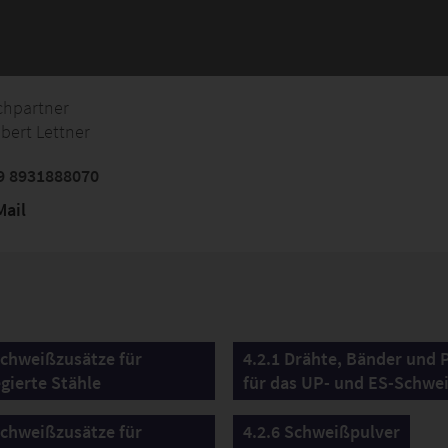
chpartner
bert Lettner
9 8931888070
ail
Schweißzusätze für
4.2.1 Drähte, Bänder und 
gierte Stähle
für das UP- und ES-Schwe
Schweißzusätze für
4.2.6 Schweißpulver