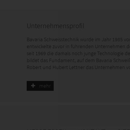
Unternehmensprofil
Bavaria Schweisstechnik wurde im Jahr 1985 von
entwickelte zuvor in führenden Unternehmen d
seit 1969 die damals noch junge Technologie d
bildet das Fundament, auf dem Bavaria Schwe
Robert und Hubert Lettner das Unternehmen vo
Seit der Gründung hat sich das Unternehmen als 
mehr
mit denen auch bei außergewöhnlichen Anwen
Unterpulverschweißen erzielt werden. Als privat
Schweisstechnik eng mit den Anwendern zusamm
Wünsche reagieren. Erfahrene Fachingenieure u
der passenden Kombination und bei allen Anwe
Vom Unternehmenssitz in München aus werden h