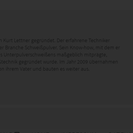
 Kurt Lettner gegründet. Der erfahrene Techniker
er Branche Schweißpulver. Sein Know-how, mit dem er
es Unterpulverschweißens maßgeblich mitprägte,
ißtechnik gegründet wurde. Im Jahr 2009 übernahmen
n ihrem Vater und bauten es weiter aus.
Spezialist für Pulver, Drähte und Bänder etabliert,
dungen optimale Ergebnisse beim
 geführter mittelständischer Betrieb kann Bavaria
enarbeiten sowie flexibel und schnell auf deren
nd Techniker unterstützen die Anwender bei der Wahl
ndungsfragen, wenn nötig auch vor Ort.
eute Kunden in mehr als 50 Ländern weltweit mit