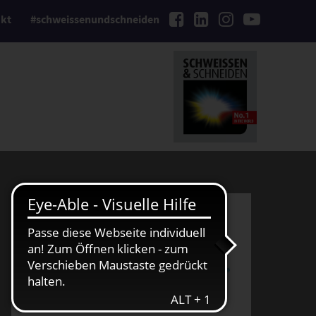
kt
#schweissenundschneiden