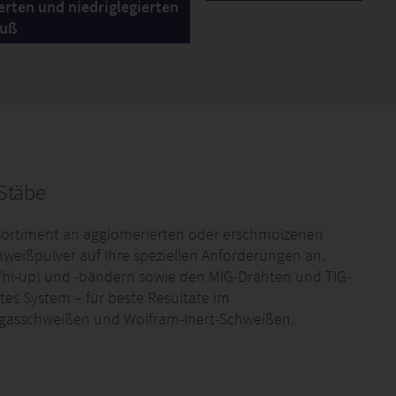
erten und niedriglegierten
guß
Stäbe
s Sortiment an agglomerierten oder erschmolzenen
weißpulver auf Ihre speziellen Anforderungen an.
hi-up) und -bändern sowie den MIG-Drähten und TIG-
es System – für beste Resultate im
zgasschweißen und Wolfram-Inert-Schweißen.