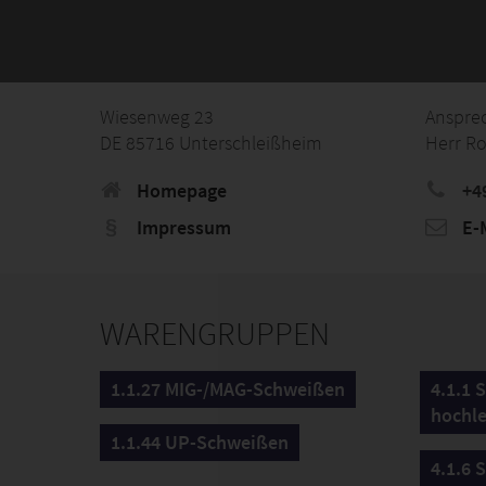
Wiesenweg 23
Anspre
DE 85716 Unterschleißheim
Herr Ro
Homepage
+4
Impressum
E-M
WARENGRUPPEN
1.1.27 MIG-/MAG-Schweißen
4.1.1 
hochle
1.1.44 UP-Schweißen
4.1.6 