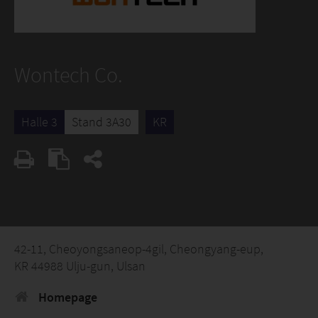
Wontech Co.
Halle 3
Stand 3A30
KR
42-11, Cheoyongsaneop-4gil, Cheongyang-eup,
KR 44988 Ulju-gun, Ulsan
Homepage