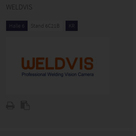
WELDVIS
Halle 6
Stand 6C21B
KR