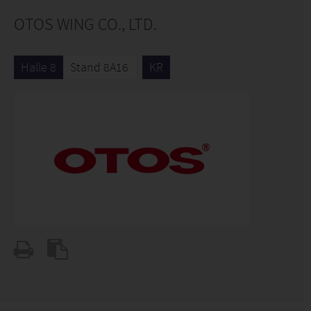
OTOS WING CO., LTD.
Halle 8
Stand 8A16
KR