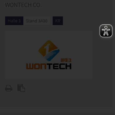
WONTECH CO.
Halle 3
Stand 3A30
KR