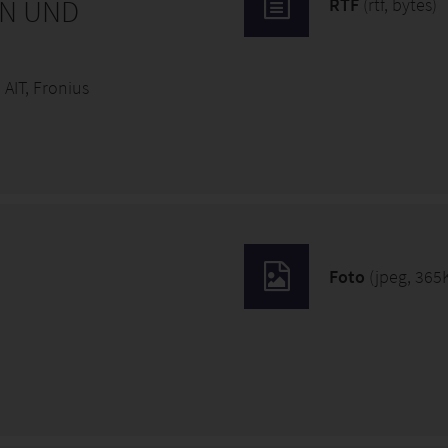
EN UND
RTF
(rtf, bytes)
 AIT, Fronius
Foto
(jpeg, 365