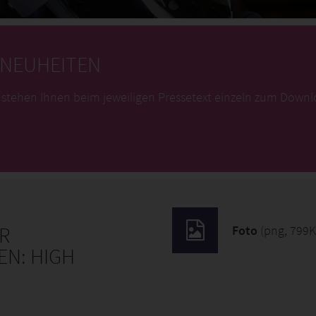
ENEUHEITEN
 stehen Ihnen beim jeweiligen Pressetext einzeln zum Downl
ER
Foto
(png, 799K
N: HIGH