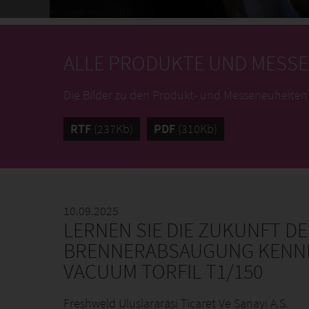
ALLE PRODUKTE UND MESS
Die Bilder zu den Produkt- und Messeneuheiten
RTF
(237Kb)
PDF
(310Kb)
10.09.2025
LERNEN SIE DIE ZUKUNFT D
BRENNERABSAUGUNG KENNE
VACUUM TORFIL T1/150
Freshweld Uluslararasi Ticaret Ve Sanayi A.S.