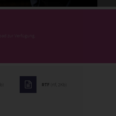
oad zur Verfügung.
b)
RTF
(rtf, 2Kb)