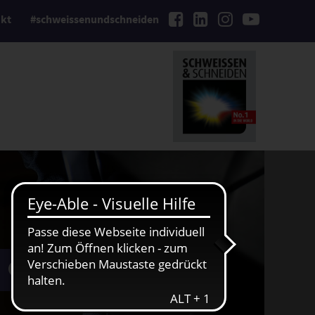
kt
#schweissenundschneiden