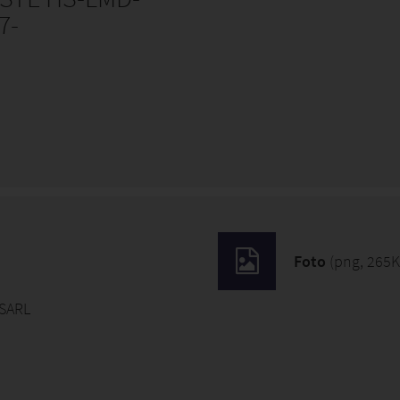
7-
Foto
(png, 265K
 SARL