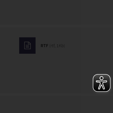
)
RTF
(rtf, 1Kb)