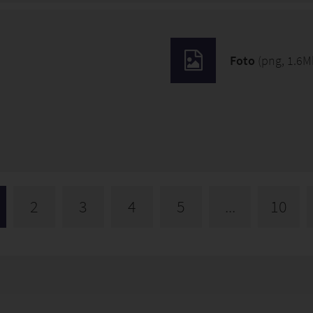
Foto
(png, 1.6M
2
3
4
5
...
10