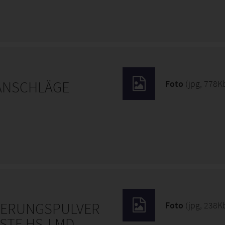
ANSCHLÄGE
Foto
(jpg, 778K
GIERUNGSPULVER
Foto
(jpg, 238K
STE HS-LMD-