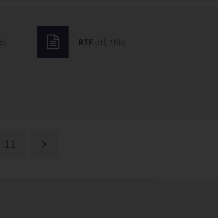
b)
RTF
(rtf, 1Kb)
11