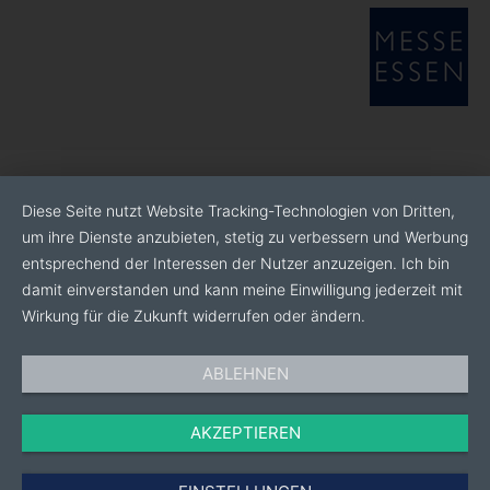
herkömmlichen Fußregler.
› Funktion VRD (Voltage Reduction Device): erhöht
beim E-Handschweißen die Sicherheit in Umgebungen
mit hoher elektrischer Gefährdung.
› Funktion JOB zum Speichern von bis zu 99
Schweißprogrammen.
› USB-Anschluss für die Aktualisierung der Software.
› Leicht abnehmbares Gitter der Stromquellenkühlung.
Diese Seite nutzt Website Tracking-Technologien von Dritten,
› Voreingerichtet für die Integration in automatische
um ihre Dienste anzubieten, stetig zu verbessern und Werbung
Anlagen mithilfe der optionalen analogen Schnittstelle
entsprechend der Interessen der Nutzer anzuzeigen. Ich bin
(Art. 456).
damit einverstanden und kann meine Einwilligung jederzeit mit
› Möglichkeit der entfernten Anordnung des
Wirkung für die Zukunft widerrufen oder ändern.
Bedienpanels (Art. 457)
› Lüfter mit variabler Geschwindigkeit, verringert den
ABLEHNEN
Wartungsbedarf der Stromquelle. Das System PFC
garantiert einen deutlich geringeren Energiverbrauch.
AKZEPTIEREN
Mit digitalem Volt-/Amperemeter (Genauigkeit 1%) und
thermischen Schutzeinrichtungen.