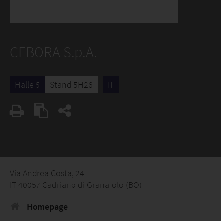
CEBORA S.p.A.
Halle 5
Stand 5H26
IT
Via Andrea Costa, 24
IT 40057 Cadriano di Granarolo (BO)
Homepage