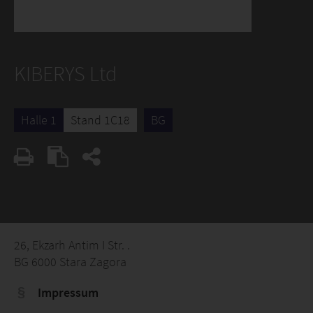
KIBERYS Ltd
Halle 1
Stand 1C18
BG
26, Ekzarh Antim I Str. .
BG 6000 Stara Zagora
Impressum