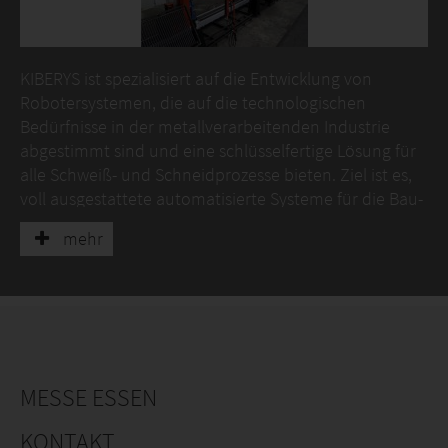
KIBERYS ist spezialisiert auf die Entwicklung von
Robotersystemen, die auf die technologischen
Bedürfnisse in der metallverarbeitenden Industrie
abgestimmt sind und eine schlüsselfertige Lösung für
alle Schweiß- und Schneidprozesse bieten. Ziel ist es,
voll ausgestattete automatisierte Systeme für die Bau-
und Automobilindustrie, Maschinen- und Kranbau zu
mehr
schaffen.
Wir bieten Lösungen in folgenden Hauptbereichen:
- CNC-Portal-System mit 3D-Steuerung zum Schneiden
und Fasen von Blechen unter Verwendung von Gas,
Plasma oder Laser mit der Möglichkeit, mit Ausrüstung
für die Bearbeitung von Rohren und Profilen zu
MESSE ESSEN
erweitern. Innovatives Bevelkopfdesign in
Kombination mit fortschrittlichem CAD / CAM-
KONTAKT