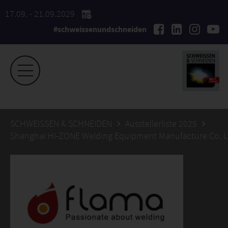
17.09. - 21.09.2029
#schweissenundschneiden
SCHWEISSEN & SCHNEIDEN
Ausstellerliste 2025
Shanghai HI-ZONE Welding Equipment Manufacture Co. L